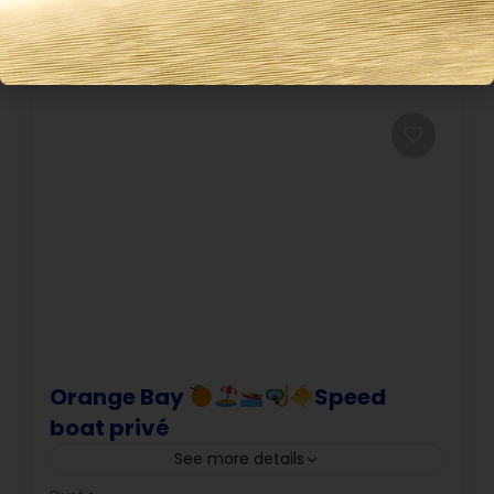
7 Heures
Afficher les détails
Orange Bay
Speed
boat privé
See more details