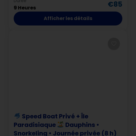
Hurghada
Durée
€85
9 Heures
Afficher les détails
Speed Boat Privé + Île
Paradisiaque
Dauphins •
Snorkeling • Journée privée (8 h)