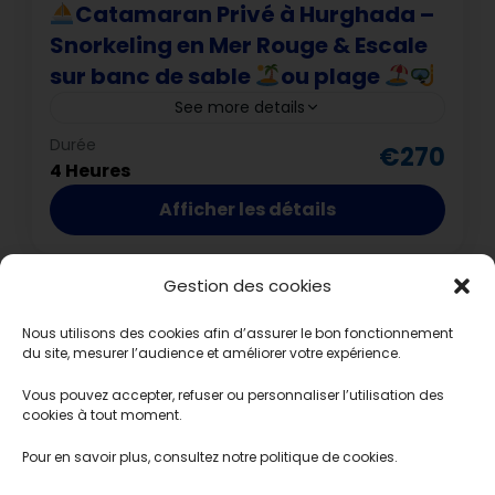
Catamaran Privé à Hurghada –
Snorkeling en Mer Rouge & Escale
sur banc de sable
ou plage
See more details
Hurghada
Durée
€270
4 Heures
Afficher les détails
Gestion des cookies
Nous utilisons des cookies afin d’assurer le bon fonctionnement
du site, mesurer l’audience et améliorer votre expérience.
Vous pouvez accepter, refuser ou personnaliser l’utilisation des
© 2026 Egypt’Voyage by Hurghada Voyage – SAS au
cookies à tout moment.
capital de 11 100 € – SIREN 942 003 963 – RCS Mulhouse
Pour en savoir plus, consultez notre politique de cookies.
– Siège social : 2 rue des écoles, 68640 Waldighoffen –