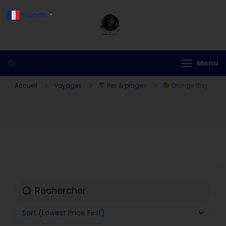
French
▼
Hurghada Voyage
Menu
Accueil
Voyages
Îles & plages
Orange Bay
Sort
(Lowest Price First)