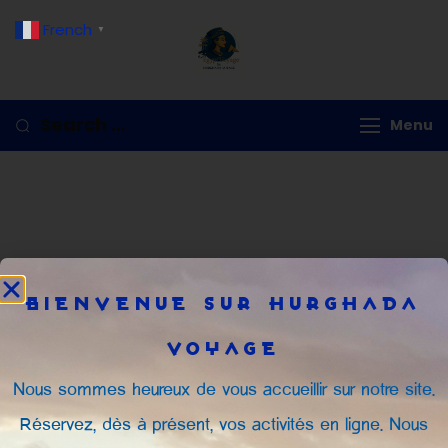
French
▼
Hurghada Voyage
Menu
BIENVENUE SUR HURGHADA
VOYAGE
Nous sommes heureux de vous accueillir sur notre site.
Réservez, dès à présent, vos activités en ligne. Nous
© 2026 Egypt’Voyage by Hurghada Voyage – SAS au