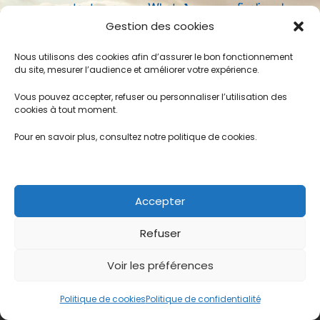
capital de 11 100 € – SIREN 942 003 963 – RCS Mulhouse
vous contacterons sur WhatsApp pour finaliser les
– Siège social : 2 rue des écoles, 68640 Waldighoffen –
Gestion des cookies
détails et organiser le paiement.
Directeur Général : Tareq Abdalmaged - Présidente :
Nous utilisons des cookies afin d’assurer le bon fonctionnement
Virginie Gasser
du site, mesurer l’audience et améliorer votre expérience.
Merci pour votre confiance et à bientôt sous le
À
Contact
Créer
Mes
CGV
Mentions
Politique
Vous pouvez accepter, refuser ou personnaliser l’utilisation des
soleil d’Égypte
cookies à tout moment.
propos
votre
favoris
légales
de
voyage
♥️
cookies
Pour en savoir plus, consultez notre politique de cookies.
(UE)
Politique de confidentialité
Accepter
Refuser
Voir les préférences
Politique de cookies
Politique de confidentialité