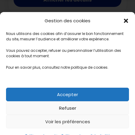
Gestion des cookies
Nous utilisons des cookies afin d’assurer le bon fonctionnement
du site, mesurer l’audience et améliorer votre expérience.
Vous pouvez accepter, refuser ou personnaliser l’utilisation des
© 2026 Egypt’Voyage by Hurghada Voyage – SAS au
cookies à tout moment.
capital de 11 100 € – SIREN 942 003 963 – RCS Mulhouse
Pour en savoir plus, consultez notre politique de cookies.
– Siège social : 2 rue des écoles, 68640 Waldighoffen –
Directeur Général : Tareq Abdalmaged - Présidente :
Virginie Gasser
Accepter
À
Contact
Créer
Mes
CGV
Mentions
Politique
propos
votre
favoris
légales
de
Refuser
voyage
♥️
cookies
Voir les préférences
(UE)
Politique de confidentialité