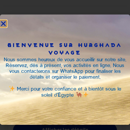
BIENVENUE SUR HURGHADA
VOYAGE
Nous sommes heureux de vous accueillir sur notre site.
Réservez, dès à présent, vos activités en ligne. Nous
vous contacterons sur WhatsApp pour finaliser les
détails et organiser le paiement.
Merci pour votre confiance et à bientôt sous le
Safari désert jeep
étoiles
soleil d’Égypte
See more details
Hurghada
Durée
€45
6 Heures
Afficher les détails