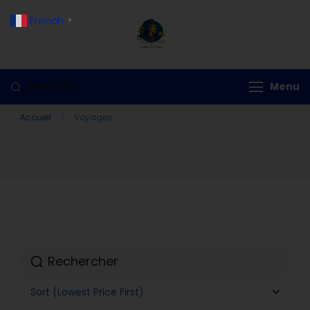
French
▼
Hurghada Voyage
Menu
Accueil
Voyages
Sort
(Lowest Price First)