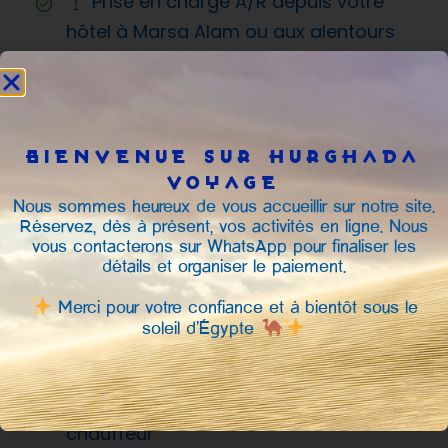
Prise en charge A/R depuis votre
hôtel à Marsa Alam ou aux alentours
Transport en bus climatisé
Matériel de snorkeling (masque,
tuba, palmes)
BIENVENUE SUR HURGHADA
VOYAGE
Encadrement anglophone (guide
Nous sommes heureux de vous accueillir sur notre site.
snorkeling)
Réservez, dès à présent, vos activités en ligne. Nous
vous contacterons sur WhatsApp pour finaliser les
Accès à la plage Sharm El Luli
détails et organiser le paiement.
Taxe de parc national — 5 €
Merci pour votre confiance et à bientôt sous le
soleil d’Égypte
Exclus
Pourboires pour le guide et le
chauffeur