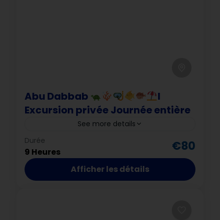
Abu Dabbab
I
Excursion privée Journée entière
See more details
Durée
Abu Dabbab
excursion privée
€80
9 Heures
Marsa Alam
mer Rouge
nature
Afficher les détails
plage
plage Abu Dabbab
poissons tropicaux
snorkeling
tortues marines