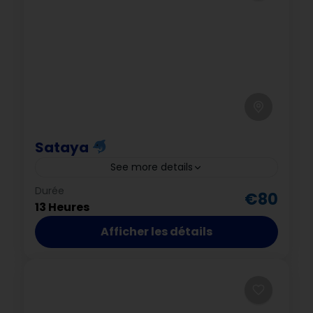
Marsa Alam & Alentours I 08h30-17h30
Marsa Alam
Sataya
See more details
Durée
animaux marins
dauphins
€80
13 Heures
excursion marine
Hurghada Voyage
Afficher les détails
Marsa Alam
mer Rouge
plongée
récif
Sataya
snorkeling
Marsa Alam & Alentours I 05h00-18h00