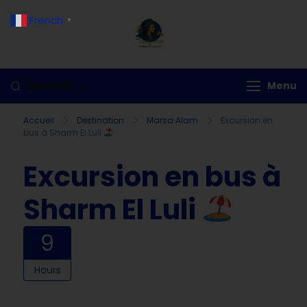
French
▼
Hurghada Voyage
Menu
Accueil
Destination
Marsa Alam
Excursion en
bus à Sharm El Luli
Excursion en bus à
Sharm El Luli
9
Hours