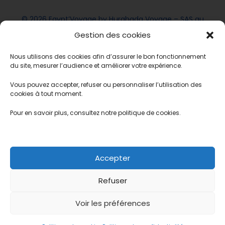
13h00-17h00
© 2026 Egypt’Voyage by Hurghada Voyage – SAS au
Marsa Alam
capital de 11 100 € – SIREN 942 003 963 – RCS Mulhouse
Gestion des cookies
– Siège social : 2 rue des écoles, 68640 Waldighoffen
Nous utilisons des cookies afin d’assurer le bon fonctionnement
–Directeur Général : Tareq Abdalmaged - Présidente :
du site, mesurer l’audience et améliorer votre expérience.
Virginie Gasser
Vous pouvez accepter, refuser ou personnaliser l’utilisation des
À
Contact
Créer
Mes
CGV
Mentions
Politique
cookies à tout moment.
propos
votre
favoris
légales
de
Pour en savoir plus, consultez notre politique de cookies.
voyage
♥️
cookies
(UE)
Politique de confidentialité
Accepter
Évaluation*
*
Refuser
Voir les préférences
5 stars
4 stars
3 stars
2 stars
1
€75
Gratuit
star
Vérifier la disponibilité