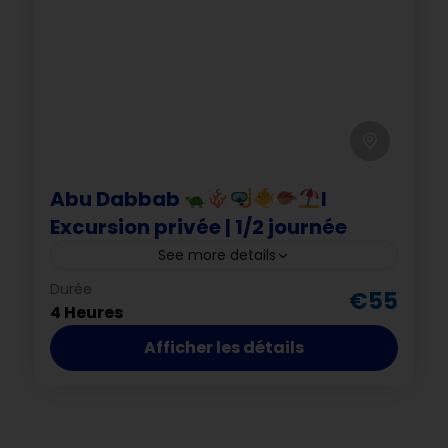
Marsa Alam
Abu Dabbab
I
Excursion privée | 1/2 journée
See more details
Durée
Abu Dabbab
activité nature
€55
4 Heures
demi-journée
excursion privée
Afficher les détails
Marsa Alam
mer Rouge
plage
récifs coralliens
snorkeling
tortues
Marsa Alam & Alentours I 09h00-13h00 ou